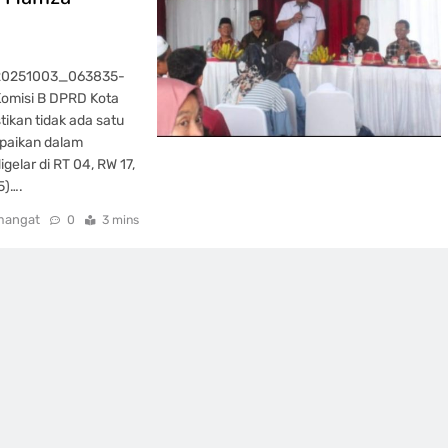
_20251003_063835-
Komisi B DPRD Kota
kan tidak ada satu
mpaikan dalam
elar di RT 04, RW 17,
5)….
mangat
0
3 mins