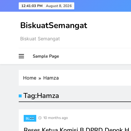
Skip
12:41:04 PM
August 8, 2026
to
content
BiskuatSemangat
Biskuat Semangat
Sample Page
Home
Hamza
Tag:
Hamza
10 months ago
BLOG
Reses Ketua Komisi B DPRD Depok H