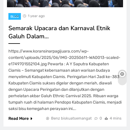
1 year ago
BLOG
Semarak Upacara dan Karnaval Etnik
Galuh Dalam…
https://www.koransinarpagijuara.com/wp-
content/uploads/2025/06/IMG-20250611-WA0013-scaled-
e1749701552104.jpg Pewarta : A Y Saputra Kabupaten
Ciamis – Semangat kebersamaan akan warisan budaya
menyelimuti Kabupaten Ciamis. Peringatan Hari Jadi ke-383
Kabupaten Ciamis sukses digelar dengan meriah, diawali
dengan Upacara Peringatan dan dilanjutkan dengan
perhelatan akbar Galuh Ethnic Carnival 2025. Ribuan warga
tumpah ruah di halaman Pendopo Kabupaten Ciamis, menjadi
saksi bisu kemegahan perayaan ini….
Read More
Benz biskuatsemangat
0
4 mins