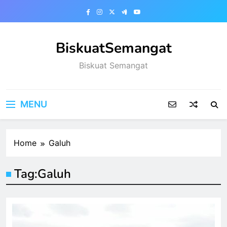
Skip
to
content
BiskuatSemangat
Biskuat Semangat
MENU
Home
Galuh
Tag:
Galuh