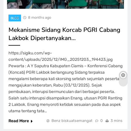
8 months ago
BLOG
Mekanisme Sidang Korcab PGRI Cabang
Lakbok Dipertanyakan…
https://sigiku.com/wp-
content/uploads/2025/12/IMG_20251203_194423.jpg
Pewarta : A Y Saputra Kabupaten Ciamis – Konferensi Cabang
(Koncab) PGRI Lakbok berlangsung Sidang terpaksa
mengalami beberapa kali skorsing setelah sejumlah peserta
mengajukan keberatan, Rabu (03/12/2025). Sejak
pembukaan, interupsi bermunculan dari berbagai peserta.
Salah satu interupsi disampaikan Enang, utusan PGRI Ranting
2 Lakbok. Enang menyoroti ketidak sesuaian pada dua aspek
utama tentang tata…
Read More
Benz biskuatsemangat
0
3 mins