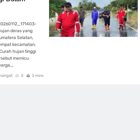
20260112_171403-
Hujan deras yang
umatera Selatan,
 empat kecamatan,
Curah hujan tinggi
ersebut memicu
warga,…
mangat
0
3 mins