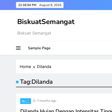
Skip
12:18:54 PM
August 8, 2026
to
content
BiskuatSemangat
Biskuat Semangat
Sample Page
Home
Dilanda
Tag:
Dilanda
7 months ago
BLOG
Dilanda Hujan Dengan Intensitas Ting