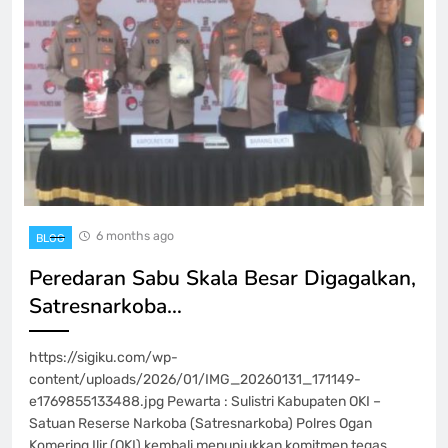
6 months ago
BLOG
Peredaran Sabu Skala Besar Digagalkan,
Satresnarkoba…
https://sigiku.com/wp-
content/uploads/2026/01/IMG_20260131_171149-
e1769855133488.jpg Pewarta : Sulistri Kabupaten OKI –
Satuan Reserse Narkoba (Satresnarkoba) Polres Ogan
Komering Ilir (OKI) kembali menunjukkan komitmen tegas