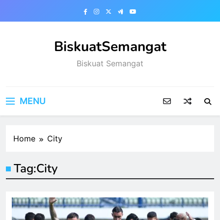
Skip
to
content
BiskuatSemangat
Biskuat Semangat
MENU
Home
City
Tag:
City