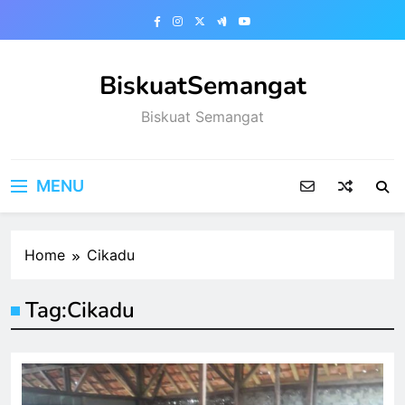
Skip
to
content
BiskuatSemangat
Biskuat Semangat
MENU
Home
Cikadu
Tag:
Cikadu