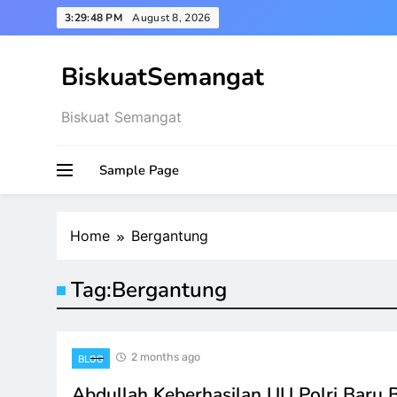
Skip
3:29:48 PM
August 8, 2026
to
content
BiskuatSemangat
Biskuat Semangat
Sample Page
Home
Bergantung
Tag:
Bergantung
2 months ago
BLOG
Abdullah Keberhasilan UU Polri Baru