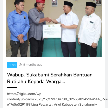
8 months ago
BLOG
Wabup. Sukabumi Serahkan Bantuan
Rutilahu Kepada Warga…
https://sigiku.com/wp-
content/uploads/2025/12/599704700_1263510249144144_36
e1765602911997.jpg Pewarta : Arief Kabupaten Sukabumi –