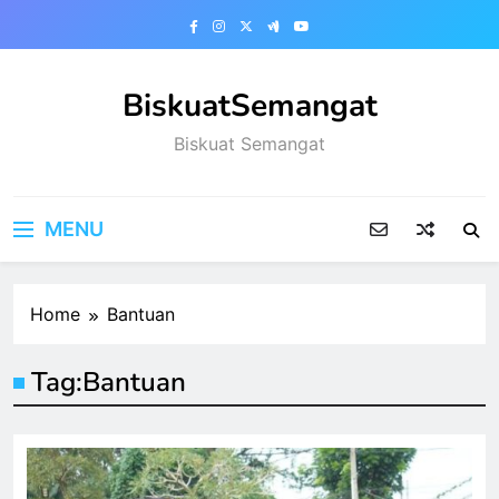
Skip
to
content
BiskuatSemangat
Biskuat Semangat
MENU
Home
Bantuan
Tag:
Bantuan