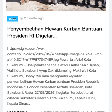
2 months ago
BLOG
Penyembelihan Hewan Kurban Bantuan
Presiden RI Digelar…
https://sigiku.com/wp-
content/uploads/2026/05/WhatsApp-Image-2026-05-27-
at-10.37.17-e1779877347459.jpg Pewarta : Arief Kota
Sukabumi – Usai pelaksanaan Salat Idul Adha 1447 Hijriah,
Wali Kota Sukabumi Ayep Zaki didampingi Wakil Wali Kota
Sukabumi, Bobby Maulana menghadiri kegiatan
penyembelihan Hewan Kurban bantuan Presiden Republik
Indonesia di Pondok Pesantren Miftahussa’adah, Kota
Sukabumi, Rabu (27/05/2026) Kegiatan tersebut turut
dihadiri Sekretaris Daerah Kota Sukabumi, Kepala DKP3,
Kepala Dinas…
Benz biskuatsemangat
0
5 mins