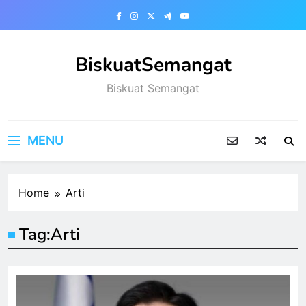
Skip
to
content
BiskuatSemangat
Biskuat Semangat
MENU
Home
Arti
Tag:
Arti