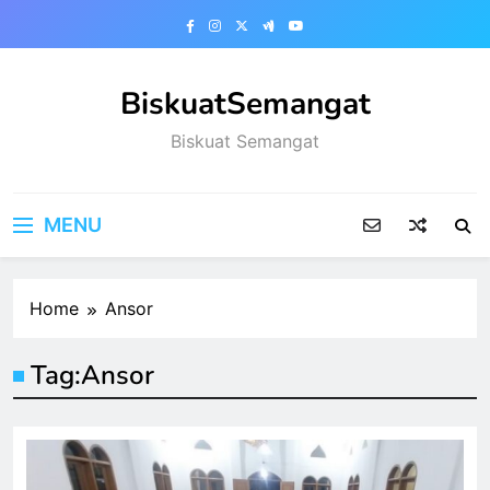
Skip
to
content
BiskuatSemangat
Biskuat Semangat
MENU
Home
Ansor
Tag:
Ansor