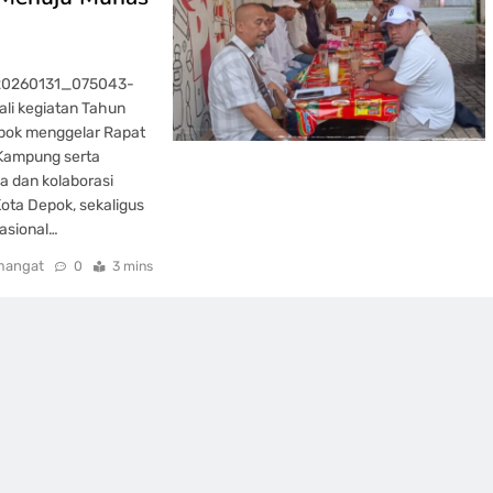
_20260131_075043-
li kegiatan Tahun
epok menggelar Rapat
 Kampung serta
a dan kolaborasi
ota Depok, sekaligus
asional…
mangat
0
3 mins