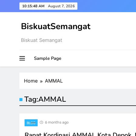
Skip
10:15:48 AM
August 7, 2026
to
content
BiskuatSemangat
Biskuat Semangat
Sample Page
Home
AMMAL
Tag:
AMMAL
6 months ago
BLOG
Rapat Kordinasi AMMAL Kota Depok,