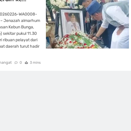
-20260226-WA0008-
ir – Jenazah almarhum
asan Kebun Bunga,
sekitar pukul 11.30
 ribuan pelayat dari
at daerah turut hadir
mangat
0
3 mins