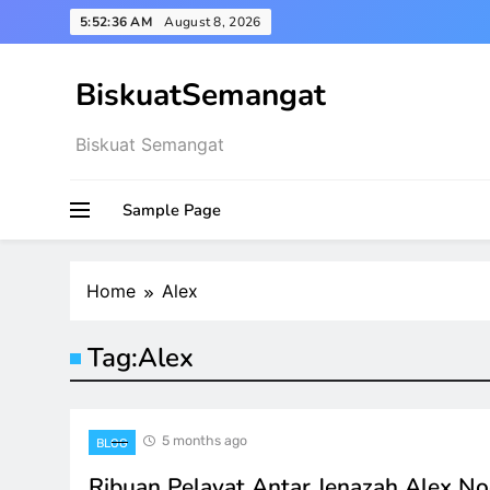
Skip
5:52:37 AM
August 8, 2026
to
content
BiskuatSemangat
Biskuat Semangat
Sample Page
Home
Alex
Tag:
Alex
5 months ago
BLOG
Ribuan Pelayat Antar Jenazah Alex No