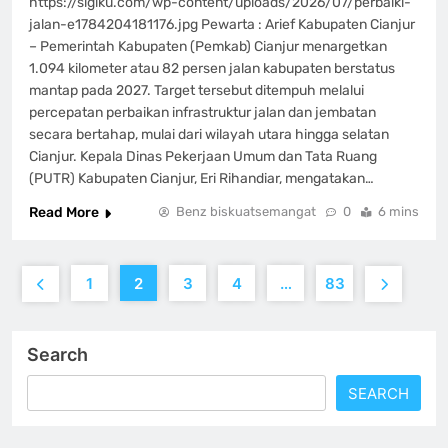
https://sigiku.com/wp-content/uploads/2026/07/perbaiki-
jalan-e1784204181176.jpg Pewarta : Arief Kabupaten Cianjur
– Pemerintah Kabupaten (Pemkab) Cianjur menargetkan
1.094 kilometer atau 82 persen jalan kabupaten berstatus
mantap pada 2027. Target tersebut ditempuh melalui
percepatan perbaikan infrastruktur jalan dan jembatan
secara bertahap, mulai dari wilayah utara hingga selatan
Cianjur. Kepala Dinas Pekerjaan Umum dan Tata Ruang
(PUTR) Kabupaten Cianjur, Eri Rihandiar, mengatakan…
Read More
Benz biskuatsemangat
0
6 mins
1
2
3
4
…
83
Search
SEARCH