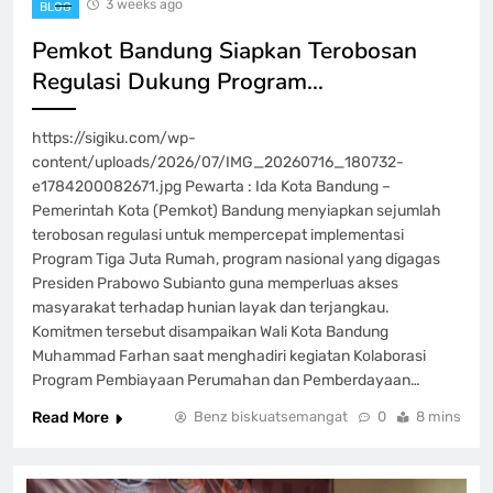
3 weeks ago
BLOG
Pemkot Bandung Siapkan Terobosan
Regulasi Dukung Program…
https://sigiku.com/wp-
content/uploads/2026/07/IMG_20260716_180732-
e1784200082671.jpg Pewarta : Ida Kota Bandung –
Pemerintah Kota (Pemkot) Bandung menyiapkan sejumlah
terobosan regulasi untuk mempercepat implementasi
Program Tiga Juta Rumah, program nasional yang digagas
Presiden Prabowo Subianto guna memperluas akses
masyarakat terhadap hunian layak dan terjangkau.
Komitmen tersebut disampaikan Wali Kota Bandung
Muhammad Farhan saat menghadiri kegiatan Kolaborasi
Program Pembiayaan Perumahan dan Pemberdayaan…
Read More
Benz biskuatsemangat
0
8 mins