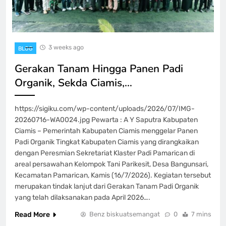
3 weeks ago
BLOG
Gerakan Tanam Hingga Panen Padi
Organik, Sekda Ciamis,…
https://sigiku.com/wp-content/uploads/2026/07/IMG-
20260716-WA0024.jpg Pewarta : A Y Saputra Kabupaten
Ciamis – Pemerintah Kabupaten Ciamis menggelar Panen
Padi Organik Tingkat Kabupaten Ciamis yang dirangkaikan
dengan Peresmian Sekretariat Klaster Padi Pamarican di
areal persawahan Kelompok Tani Parikesit, Desa Bangunsari,
Kecamatan Pamarican, Kamis (16/7/2026). Kegiatan tersebut
merupakan tindak lanjut dari Gerakan Tanam Padi Organik
yang telah dilaksanakan pada April 2026….
Read More
Benz biskuatsemangat
0
7 mins