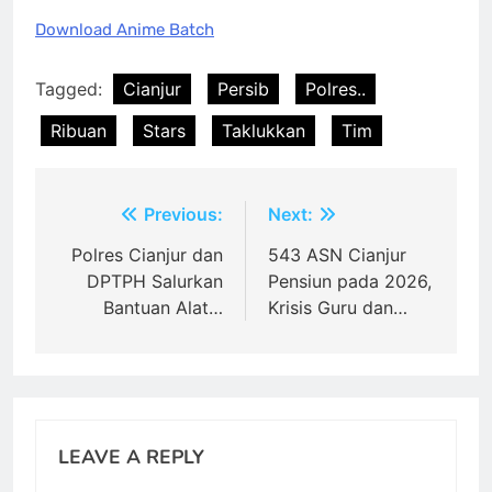
Download Anime Batch
Tagged:
Cianjur
Persib
Polres..
Ribuan
Stars
Taklukkan
Tim
Post
Previous:
Next:
navigation
Polres Cianjur dan
543 ASN Cianjur
DPTPH Salurkan
Pensiun pada 2026,
Bantuan Alat…
Krisis Guru dan…
LEAVE A REPLY