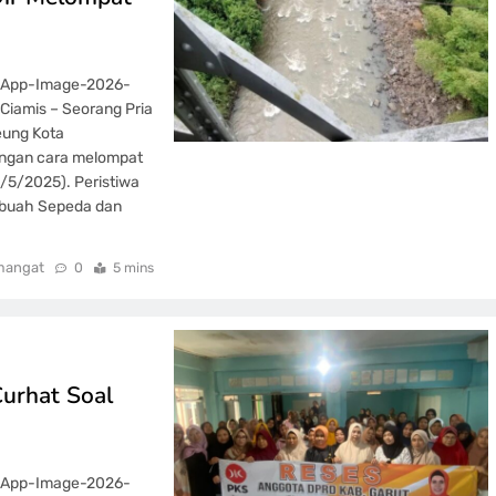
tsApp-Image-2026-
Ciamis – Seorang Pria
eung Kota
dengan cara melompat
2/5/2025). Peristiwa
ebuah Sepeda dan
mangat
0
5 mins
Curhat Soal
tsApp-Image-2026-