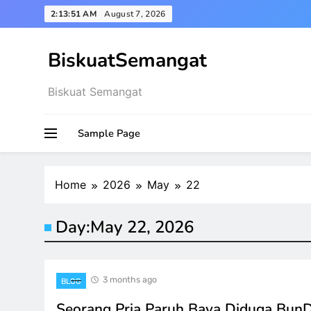
Skip
2:13:52 AM
August 7, 2026
to
content
BiskuatSemangat
Biskuat Semangat
Sample Page
Home
2026
May
22
Day:
May 22, 2026
3 months ago
BLOG
Seorang Pria Paruh Baya Diduga Bun