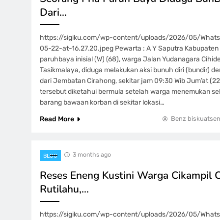
Dari…
https://sigiku.com/wp-content/uploads/2026/05/Wha
05-22-at-16.27.20.jpeg Pewarta : A Y Saputra Kabupaten 
paruhbaya inisial (W) (68), warga Jalan Yudanagara Cihid
Tasikmalaya, diduga melakukan aksi bunuh diri (bundir) 
dari Jembatan Cirahong, sekitar jam 09:30 Wib Jum’at (2
tersebut diketahui bermula setelah warga menemukan s
barang bawaan korban di sekitar lokasi…
Read More
Benz biskuatse
3 months ago
BLOG
Reses Eneng Kustini Warga Cikampil 
Rutilahu,…
https://sigiku.com/wp-content/uploads/2026/05/Wha