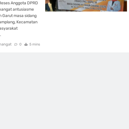
– Reses Anggota DPRD
t hangat antusiasme
 Garut masa sidang
Ngamplang, Kecamatan
asyarakat
…
mangat
0
5 mins