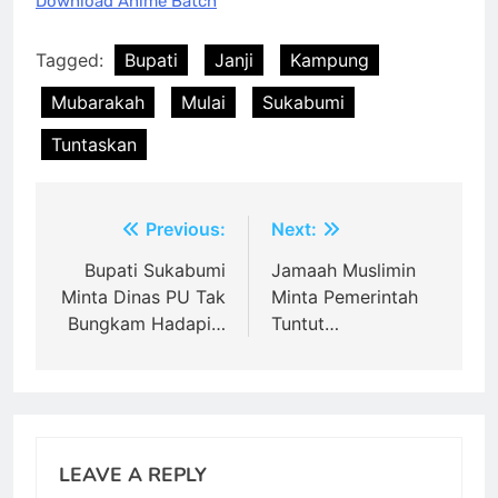
Download Anime Batch
Tagged:
Bupati
Janji
Kampung
Mubarakah
Mulai
Sukabumi
Tuntaskan
Post
Previous:
Next:
navigation
Bupati Sukabumi
Jamaah Muslimin
Minta Dinas PU Tak
Minta Pemerintah
Bungkam Hadapi…
Tuntut…
LEAVE A REPLY