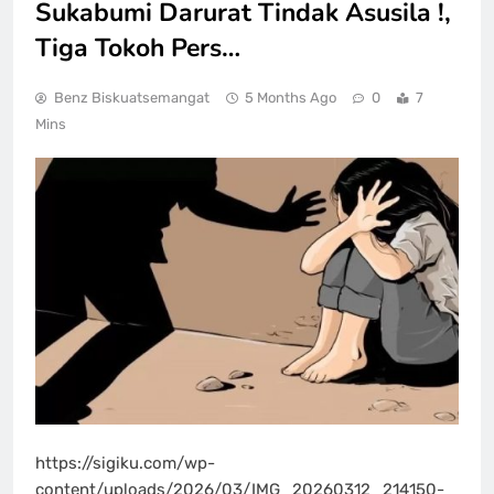
Sukabumi Darurat Tindak Asusila !,
Tiga Tokoh Pers…
Benz Biskuatsemangat
5 Months Ago
0
7
Mins
https://sigiku.com/wp-
content/uploads/2026/03/IMG_20260312_214150-