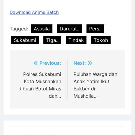
Download Anime Batch
Tagged:
Asusila
Darurat..
Pers..
Sukabumi
Tiga..
Tindak
Tokoh
Post
Previous:
Next:
navigation
Polres Sukabumi
Puluhan Warga dan
Kota Musnahkan
Anak Yatim Ikuti
Ribuan Botol Miras
Bukber di
dan…
Musholla…