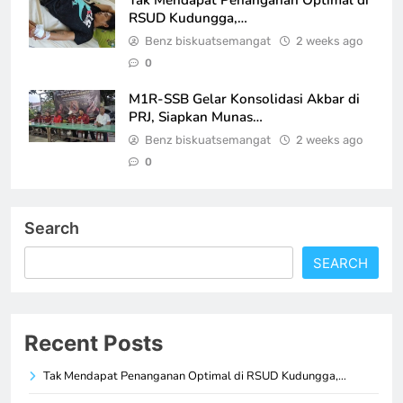
Tak Mendapat Penanganan Optimal di
RSUD Kudungga,…
Benz biskuatsemangat
2 weeks ago
0
M1R-SSB Gelar Konsolidasi Akbar di
PRJ, Siapkan Munas…
Benz biskuatsemangat
2 weeks ago
0
Search
SEARCH
Recent Posts
Tak Mendapat Penanganan Optimal di RSUD Kudungga,…