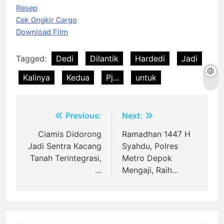
Resep
Cek Ongkir Cargo
Download Film
Tagged:
Dedi
Dilantik
Hardedi
Jadi
Kalinya
Kedua
Pj...
untuk
Post
Previous:
Next:
navigation
Ciamis Didorong
Ramadhan 1447 H
Jadi Sentra Kacang
Syahdu, Polres
Tanah Terintegrasi,
Metro Depok
…
Mengaji, Raih…