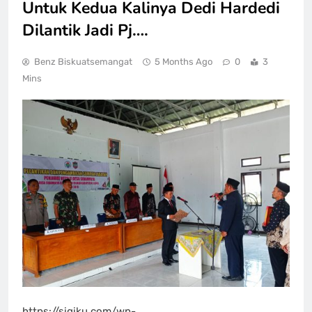
Untuk Kedua Kalinya Dedi Hardedi
Dilantik Jadi Pj….
Benz Biskuatsemangat
5 Months Ago
0
3
Mins
https://sigiku.com/wp-