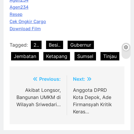
Agen234
Agen234
Resep
Cek Ongkir Cargo
Download Film
Tagged:
2..
Besi..
Gubernur
Jembatan
Ketapang
Sumsel
Tinjau
Post
Previous:
Next:
navigation
Akibat Longsor,
Anggota DPRD
Bangunan UMKM di
Kota Depok, Ade
Wilayah Sriwedari…
Firmansyah Kritik
Keras…