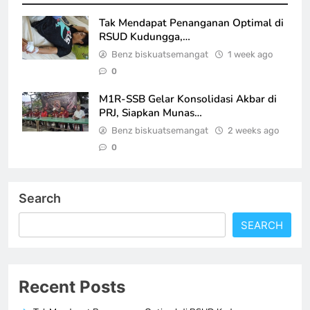
Tak Mendapat Penanganan Optimal di
RSUD Kudungga,…
Benz biskuatsemangat
1 week ago
0
M1R-SSB Gelar Konsolidasi Akbar di
PRJ, Siapkan Munas…
Benz biskuatsemangat
2 weeks ago
0
Search
SEARCH
Recent Posts