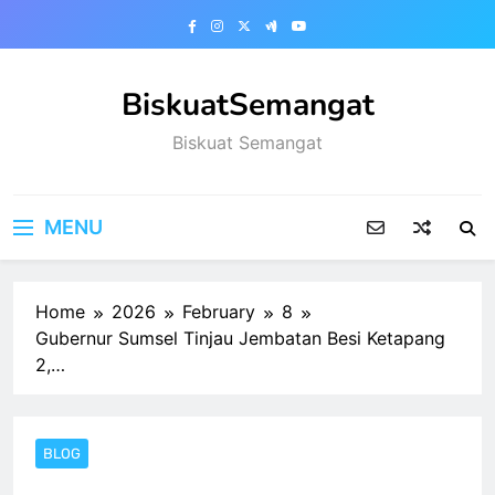
Skip
to
content
BiskuatSemangat
Biskuat Semangat
MENU
Home
2026
February
8
Gubernur Sumsel Tinjau Jembatan Besi Ketapang
2,…
BLOG