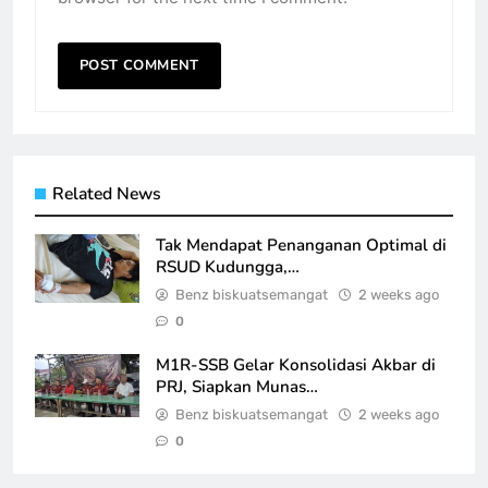
Related News
Tak Mendapat Penanganan Optimal di
RSUD Kudungga,…
Benz biskuatsemangat
2 weeks ago
0
M1R-SSB Gelar Konsolidasi Akbar di
PRJ, Siapkan Munas…
Benz biskuatsemangat
2 weeks ago
0