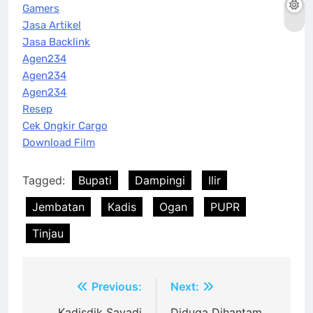
Gamers
Jasa Artikel
Jasa Backlink
Agen234
Agen234
Agen234
Resep
Cek Ongkir Cargo
Download Film
Tagged:
Bupati
Dampingi
Ilir
Jembatan
Kadis
Ogan
PUPR
Tinjau
Post
Previous:
Next:
Kadisdik Sayadi
Diduga Dihantam