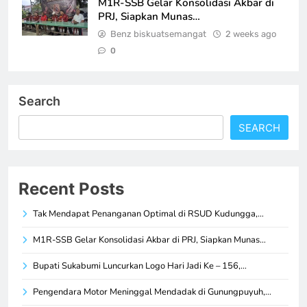
M1R-SSB Gelar Konsolidasi Akbar di
PRJ, Siapkan Munas…
Benz biskuatsemangat
2 weeks ago
0
Search
SEARCH
Recent Posts
Tak Mendapat Penanganan Optimal di RSUD Kudungga,…
M1R-SSB Gelar Konsolidasi Akbar di PRJ, Siapkan Munas…
Bupati Sukabumi Luncurkan Logo Hari Jadi Ke – 156,…
Pengendara Motor Meninggal Mendadak di Gunungpuyuh,…