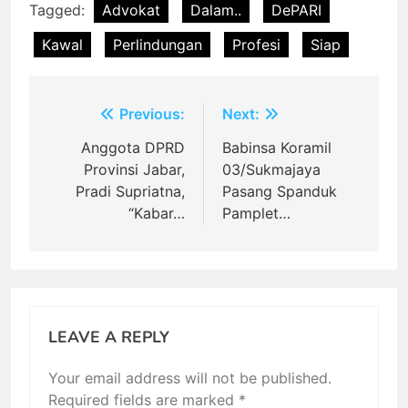
Tagged:
Advokat
Dalam..
DePARI
Kawal
Perlindungan
Profesi
Siap
Post
Previous:
Next:
navigation
Anggota DPRD
Babinsa Koramil
Provinsi Jabar,
03/Sukmajaya
Pradi Supriatna,
Pasang Spanduk
“Kabar…
Pamplet…
LEAVE A REPLY
Your email address will not be published.
Required fields are marked
*