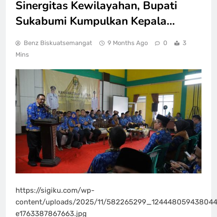
Sinergitas Kewilayahan, Bupati
Sukabumi Kumpulkan Kepala…
Benz Biskuatsemangat
9 Months Ago
0
3
Mins
https://sigiku.com/wp-
content/uploads/2025/11/582265299_1244480594380
e1763387867663.jpg