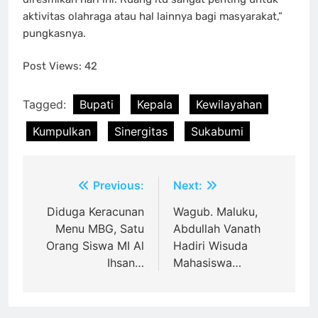
aktivitas olahraga atau hal lainnya bagi masyarakat,”
pungkasnya.
Post Views:
42
Tagged:
Bupati
Kepala
Kewilayahan
Kumpulkan
Sinergitas
Sukabumi
Post
Previous:
Next:
navigation
Diduga Keracunan
Wagub. Maluku,
Menu MBG, Satu
Abdullah Vanath
Orang Siswa MI Al
Hadiri Wisuda
Ihsan…
Mahasiswa…