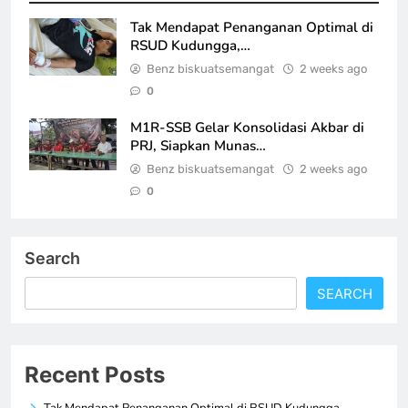
Tak Mendapat Penanganan Optimal di
RSUD Kudungga,…
Benz biskuatsemangat
2 weeks ago
0
M1R-SSB Gelar Konsolidasi Akbar di
PRJ, Siapkan Munas…
Benz biskuatsemangat
2 weeks ago
0
Search
SEARCH
Recent Posts
Tak Mendapat Penanganan Optimal di RSUD Kudungga,…