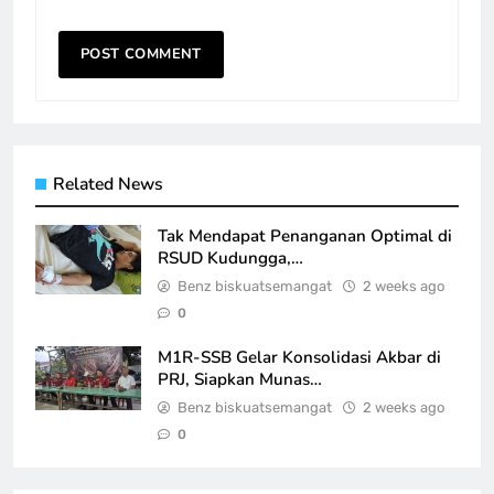
Related News
Tak Mendapat Penanganan Optimal di
RSUD Kudungga,…
Benz biskuatsemangat
2 weeks ago
0
M1R-SSB Gelar Konsolidasi Akbar di
PRJ, Siapkan Munas…
Benz biskuatsemangat
2 weeks ago
0