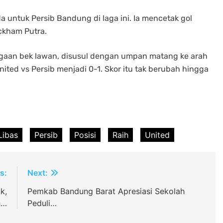
untuk Persib Bandung di laga ini. Ia mencetak gol
ckham Putra.
jagaan bek lawan, disusul dengan umpan matang ke arah
ited vs Persib menjadi 0-1. Skor itu tak berubah hingga
Libas
Persib
Posisi
Raih
United
s:
Next:
k,
Pemkab Bandung Barat Apresiasi Sekolah
h…
Peduli…