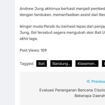
Andrew Jung akhirnya berhasil menjadi pembeda 
dengan tandukan, memanfaatkan assist dari Be
Winger muda Persib itu berhasil lepas dari pen
Jung. Gol tersebut segera mengubah skor Bali Un
akhir laga.
Post Views:
109
Tagged:
Bali
Bandung..
Klasemen..
Post
Previou
navigation
Evaluasi Penanganan Bencana Cisolo
Beberapa Daera