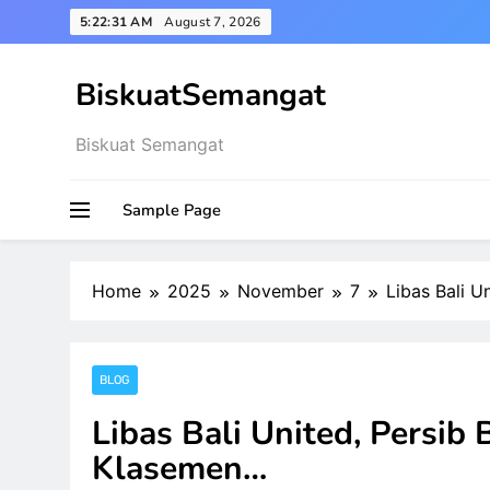
Skip
5:22:32 AM
August 7, 2026
to
content
BiskuatSemangat
Biskuat Semangat
Sample Page
Home
2025
November
7
Libas Bali U
BLOG
Libas Bali United, Persib
Klasemen…