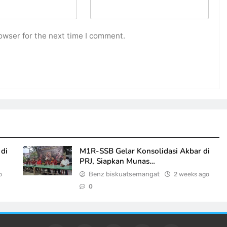
owser for the next time I comment.
di
M1R-SSB Gelar Konsolidasi Akbar di
PRJ, Siapkan Munas…
o
Benz biskuatsemangat
2 weeks ago
0