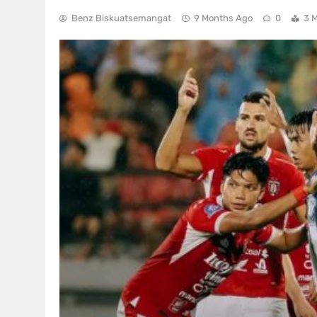
Benz Biskuatsemangat
9 Months Ago
0
3 