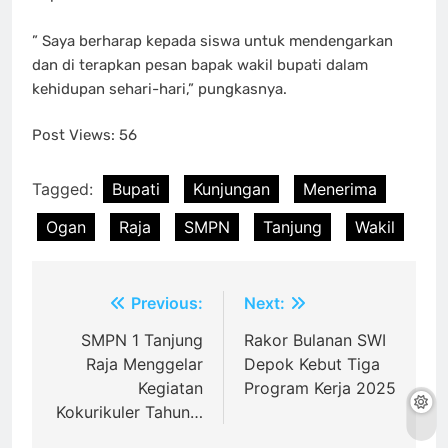
” Saya berharap kepada siswa untuk mendengarkan
dan di terapkan pesan bapak wakil bupati dalam
kehidupan sehari-hari,” pungkasnya.
Post Views:
56
Tagged:
Bupati
Kunjungan
Menerima
Ogan
Raja
SMPN
Tanjung
Wakil
Post
Previous:
Next:
navigation
SMPN 1 Tanjung
Rakor Bulanan SWI
Raja Menggelar
Depok Kebut Tiga
Kegiatan
Program Kerja 2025
Kokurikuler Tahun…