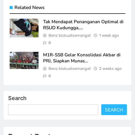
Related News
Tak Mendapat Penanganan Optimal di
RSUD Kudungga,…
Benz biskuatsemangat
1 week ago
0
M1R-SSB Gelar Konsolidasi Akbar di
PRJ, Siapkan Munas…
Benz biskuatsemangat
2 weeks ago
0
Search
SEARCH