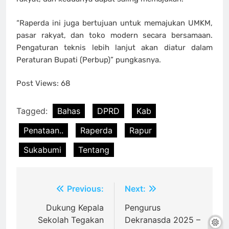
“Raperda ini juga bertujuan untuk memajukan UMKM,
pasar rakyat, dan toko modern secara bersamaan.
Pengaturan teknis lebih lanjut akan diatur dalam
Peraturan Bupati (Perbup)” pungkasnya.
Post Views:
68
Tagged:
Bahas
DPRD
Kab
Penataan..
Raperda
Rapur
Sukabumi
Tentang
Post
Previous:
Next:
navigation
Dukung Kepala
Pengurus
Sekolah Tegakan
Dekranasda 2025 –