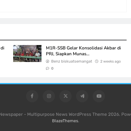
di
M1R-SSB Gelar Konsolidasi Akbar di
PRJ, Siapkan Munas…
Benz biskuatsemangat
2 weeks ago
0
l Newspaper - Multipurpose News WordPress Theme 2026. Pow
.
BlazeThemes