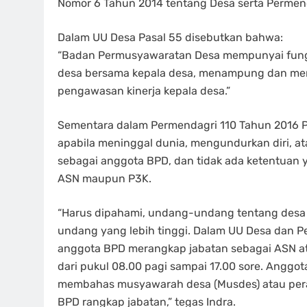
Nomor 6 Tahun 2014 tentang Desa serta Permen
Dalam UU Desa Pasal 55 disebutkan bahwa:
“Badan Permusyawaratan Desa mempunyai fung
desa bersama kepala desa, menampung dan meny
pengawasan kinerja kepala desa.”
Sementara dalam Permendagri 110 Tahun 2016 P
apabila meninggal dunia, mengundurkan diri, at
sebagai anggota BPD, dan tidak ada ketentuan
ASN maupun P3K.
“Harus dipahami, undang-undang tentang desa
undang yang lebih tinggi. Dalam UU Desa dan P
anggota BPD merangkap jabatan sebagai ASN at
dari pukul 08.00 pagi sampai 17.00 sore. Anggo
membahas musyawarah desa (Musdes) atau peratu
BPD rangkap jabatan,” tegas Indra.