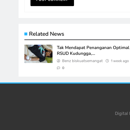
Related News
Tak Mendapat Penanganan Optimal 
RSUD Kudungga,…
Benz biskuatsemangat
1 week ago
0
Digita