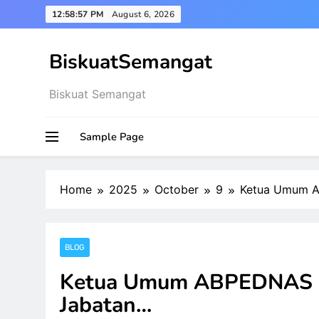
Skip
12:58:58 PM
August 6, 2026
to
content
BiskuatSemangat
Biskuat Semangat
Sample Page
Home
2025
October
9
Ketua Umum A
BLOG
Ketua Umum ABPEDNAS Kr
Jabatan…