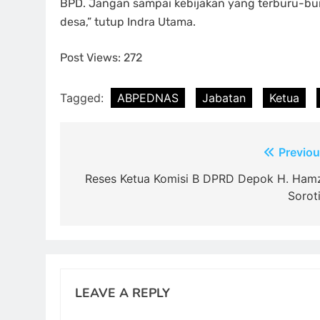
BPD. Jangan sampai kebijakan yang terburu-bu
desa,” tutup Indra Utama.
Post Views:
272
Tagged:
ABPEDNAS
Jabatan
Ketua
Post
Previou
navigation
Reses Ketua Komisi B DPRD Depok H. Ham
Sorot
LEAVE A REPLY