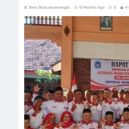
Benz Biskuatsemangat
10 Months Ago
0
4 