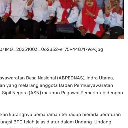
/10/IMG_20251003_062832-e1759448717969.jpg
yawaratan Desa Nasional (ABPEDNAS), Indra Utama,
ran yang melarang anggota Badan Permusyawaratan
r Sipil Negara (ASN) maupun Pegawai Pemerintah dengan
kkan kurangnya pemahaman terhadap hierarki peraturan
ungsi BPD telah jelas diatur dalam Undang-Undang