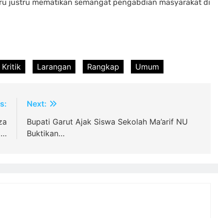
ru justru mematikan semangat pengabdian masyarakat di
Kritik
Larangan
Rangkap
Umum
s:
Next:
za
Bupati Garut Ajak Siswa Sekolah Ma’arif NU
i…
Buktikan…