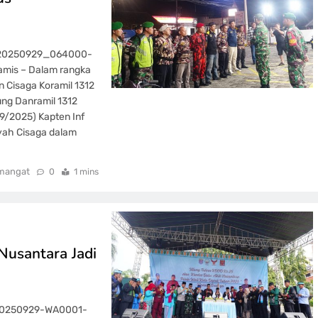
G_20250929_064000-
amis – Dalam rangka
 Cisaga Koramil 1312
ung Danramil 1312
09/2025) Kapten Inf
ayah Cisaga dalam
mangat
0
1 mins
usantara Jadi
-20250929-WA0001-