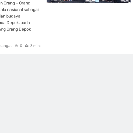
an Orang – Orang
ala nasional sebagai
rian budaya
nda Depok, pada
ang Orang Depok
mangat
0
3 mins