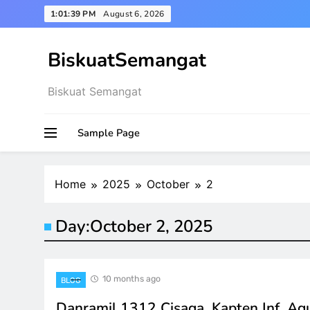
Skip
1:01:40 PM
August 6, 2026
to
content
BiskuatSemangat
Biskuat Semangat
Sample Page
Home
2025
October
2
Day:
October 2, 2025
10 months ago
BLOG
Danramil 1312 Cisaga, Kapten Inf. Ag