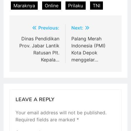
Maraknya
Online
Prilaku
TNI
Post
Previous:
Next:
navigation
Dinas Pendidikan
Palang Merah
Prov. Jabar Lantik
Indonesia (PMI)
Ratusan Plt.
Kota Depok
Kepala…
menggelar…
LEAVE A REPLY
Your email address will not be published.
Required fields are marked
*