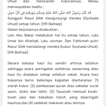
Uhud dan menziarahi kuburannya. Beliau
meriwayatkan hadits :
قَدْ كَانَ رَسُولُ اللهِ صَلَّى اللهُ عَلَيْهِ وَسَلَّمَ يَزُورُهُمْ فِي كُلِّ حَوْلٍ
Sungguh Rasul SAW mengunjungi mereka (Syuhada
Uhud) setiap tahun. [HR Baihaqi]
Dalam lanjutannya disebutkan :
Lalu Abu Bakar melakukan hal itu setiap tahun, Lalu
Umar bin Khattab, Lalu utsman. Dan Fathimah putri
Rasul SAW mendatangi mereka (kubur Syuhada Uhud).
[HR Baihaqi]
Secara bahasa haul itu sendiri artinya setahun
sehingga acara peringatan wafatnya seseorang atau
haul itu diadakan setiap setahun sekali. Acara haul
biasanya berisi beberapa kegiatan diantaranya: (1)
ziarah kubur, (2) pembacaan quran atau sekedar surat
yasin, dzikir dan tahlil, (3) Tausiyah memuat kisah-
kisah jasa dan kebaikan tokoh yang diperingati
haulnya dan (4) sedekah makanan atau lainnya.