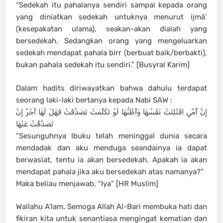
“Sedekah itu pahalanya sendiri sampai kepada orang
yang diniatkan sedekah untuknya menurut ijmā‘
(kesepakatan ulama), seakan-akan dialah yang
bersedekah. Sedangkan orang yang mengeluarkan
sedekah mendapat pahala birr (berbuat baik/berbakti),
bukan pahala sedekah itu sendiri.” [Busyral Karim]
Dalam hadits diriwayatkan bahwa dahulu terdapat
seorang laki-laki bertanya kepada Nabi SAW :
إِنَّ أُمِّي افْتُلِتَتْ نَفْسُهَا وَأَظُنُّهَا لَوْ تَكَلَّمَتْ تَصَدَّقَتْ فَهَلْ لَهَا أَجْرٌ إِنْ
تَصَدَّقْتُ عَنْهَا
“Sesunguhnya Ibuku telah meninggal dunia secara
mendadak dan aku menduga seandainya ia dapat
berwasiat, tentu ia akan bersedekah. Apakah ia akan
mendapat pahala jika aku bersedekah atas namanya?”
Maka beliau menjawab, “Iya” [HR Muslim]
Wallahu A’lam. Semoga Allah Al-Bari membuka hati dan
fikiran kita untuk senantiasa mengingat kematian dan