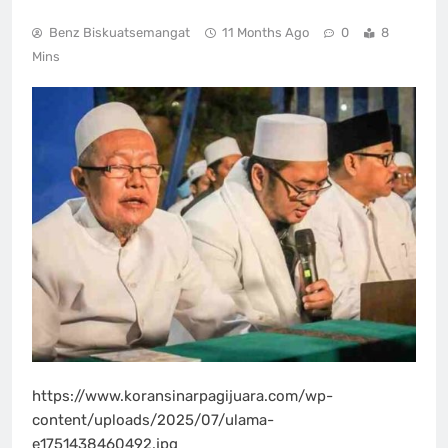
Benz Biskuatsemangat
11 Months Ago
0
8
Mins
https://www.koransinarpagijuara.com/wp-
content/uploads/2025/07/ulama-
e1751438460492.jpg