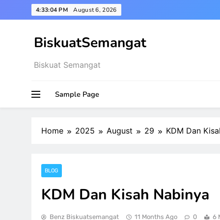
Skip
4:33:05 PM
August 6, 2026
to
content
BiskuatSemangat
Biskuat Semangat
Sample Page
Home
2025
August
29
KDM Dan Kisa
BLOG
KDM Dan Kisah Nabinya
Benz Biskuatsemangat
11 Months Ago
0
6 