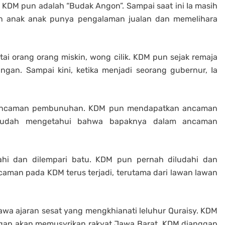
DM pun adalah “Budak Angon”. Sampai saat ini Ia masih
n anak anak punya pengalaman jualan dan memelihara
 orang orang miskin, wong cilik. KDM pun sejak remaja
gan. Sampai kini, ketika menjadi seorang gubernur, Ia
ancaman pembunuhan. KDM pun mendapatkan ancaman
 sudah mengetahui bahwa bapaknya dalam ancaman
i dan dilempari batu. KDM pun pernah diludahi dan
aman pada KDM terus terjadi, terutama dari lawan lawan
 ajaran sesat yang mengkhianati leluhur Quraisy. KDM
ap akan memusyrikan rakyat Jawa Barat. KDM dianggap