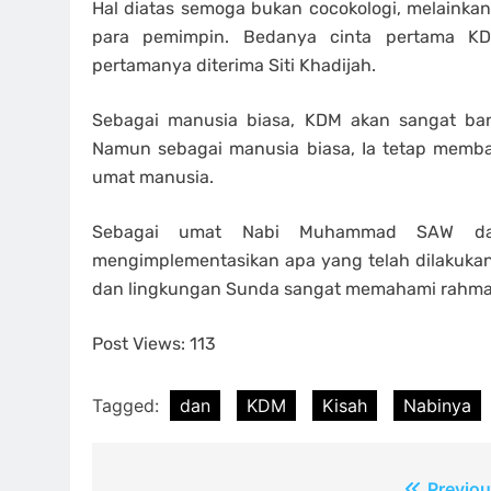
Hal diatas semoga bukan cocokologi, melainka
para pemimpin. Bedanya cinta pertama K
pertamanya diterima Siti Khadijah.
Sebagai manusia biasa, KDM akan sangat ban
Namun sebagai manusia biasa, Ia tetap memb
umat manusia.
Sebagai umat Nabi Muhammad SAW da
mengimplementasikan apa yang telah dilakukan o
dan lingkungan Sunda sangat memahami rahman r
Post Views:
113
Tagged:
dan
KDM
Kisah
Nabinya
Previou