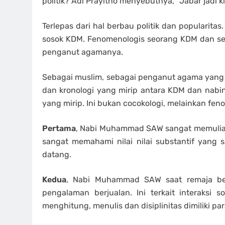
politik? Adi Prayitno menyebutnya, “Jabar jadi kib
Terlepas dari hal berbau politik dan popularita
sosok KDM. Fenomenologis seorang KDM dan seo
penganut agamanya.
Sebagai muslim, sebagai penganut agama yang s
dan kronologi yang mirip antara KDM dan na
yang mirip. Ini bukan cocokologi, melainkan feno
Pertama
, Nabi Muhammad SAW sangat memuliak
sangat memahami nilai nilai substantif yang
datang.
Kedua
, Nabi Muhammad SAW saat remaja ber
pengalaman berjualan. Ini terkait interaksi
menghitung, menulis dan disiplinitas dimiliki p