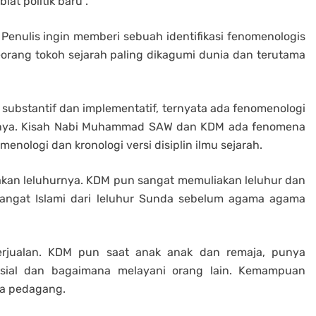
lat politik baru”.
s. Penulis ingin memberi sebuah identifikasi fenomenologis
rang tokoh sejarah paling dikagumi dunia dan terutama
ubstantif dan implementatif, ternyata ada fenomenologi
binya. Kisah Nabi Muhammad SAW dan KDM ada fenomena
menologi dan kronologi versi disiplin ilmu sejarah.
an leluhurnya. KDM pun sangat memuliakan leluhur dan
 sangat Islami dari leluhur Sunda sebelum agama agama
jualan. KDM pun saat anak anak dan remaja, punya
 sosial dan bagaimana melayani orang lain. Kemampuan
ara pedagang.