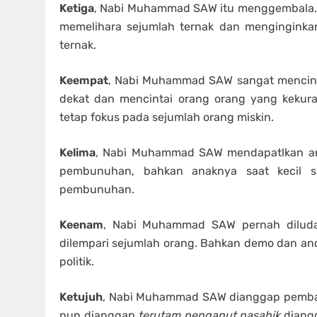
Ketiga
, Nabi Muhammad SAW itu menggembala. K
memelihara sejumlah ternak dan menginginka
ternak.
Keempat
, Nabi Muhammad SAW sangat mencintai
dekat dan mencintai orang orang yang kekuran
tetap fokus pada sejumlah orang miskin.
Kelima
, Nabi Muhammad SAW mendapatlkan 
pembunuhan, bahkan anaknya saat kecil
pembunuhan.
Keenam
, Nabi Muhammad SAW pernah diludah
dilempari sejumlah orang. Bahkan demo dan anc
politik.
Ketujuh
, Nabi Muhammad SAW dianggap pembawa
pun dianggap
terutam penganut nasabik
diangg