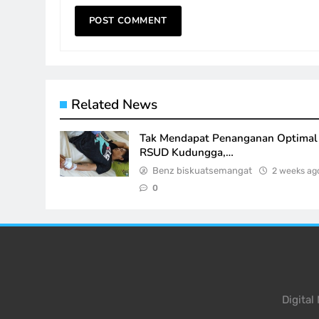
Related News
Tak Mendapat Penanganan Optimal 
RSUD Kudungga,…
Benz biskuatsemangat
2 weeks ag
0
Digita