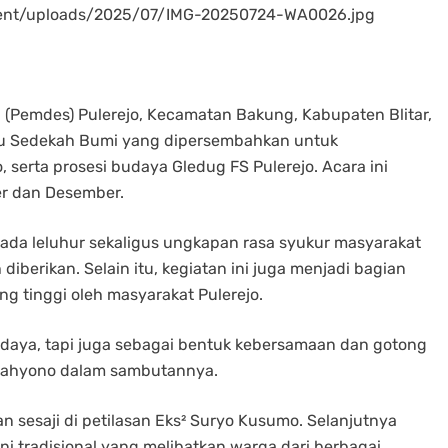
tent/uploads/2025/07/IMG-20250724-WA0026.jpg
(Pemdes) Pulerejo, Kecamatan Bakung, Kabupaten Blitar,
tau Sedekah Bumi yang dipersembahkan untuk
serta prosesi budaya Gledug FS Pulerejo. Acara ini
er dan Desember.
ada leluhur sekaligus ungkapan rasa syukur masyarakat
iberikan. Selain itu, kegiatan ini juga menjadi bagian
ng tinggi oleh masyarakat Pulerejo.
udaya, tapi juga sebagai bentuk kebersamaan dan gotong
 Cahyono dalam sambutannya.
 sesaji di petilasan Eks² Suryo Kusumo. Selanjutnya
i tradisional yang melibatkan warga dari berbagai