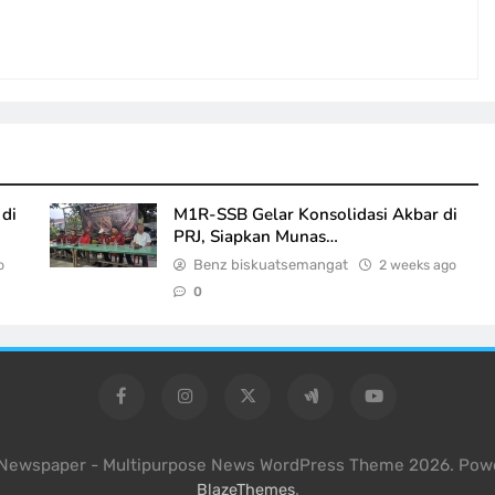
di
M1R-SSB Gelar Konsolidasi Akbar di
PRJ, Siapkan Munas…
o
Benz biskuatsemangat
2 weeks ago
0
l Newspaper - Multipurpose News WordPress Theme 2026. Pow
.
BlazeThemes