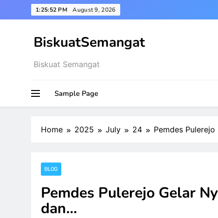
Skip
1:25:53 PM
August 9, 2026
to
content
BiskuatSemangat
Biskuat Semangat
Sample Page
Home
2025
July
24
Pemdes Pulerejo
BLOG
Pemdes Pulerejo Gelar N
dan…