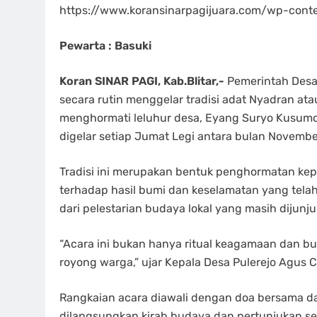
https://www.koransinarpagijuara.com/wp-con
Pewarta : Basuki
Koran SINAR PAGI, Kab.Blitar,-
Pemerintah Desa 
secara rutin menggelar tradisi adat Nyadran a
menghormati leluhur desa, Eyang Suryo Kusumo, 
digelar setiap Jumat Legi antara bulan Novemb
Tradisi ini merupakan bentuk penghormatan kep
terhadap hasil bumi dan keselamatan yang telah d
dari pelestarian budaya lokal yang masih dijunju
“Acara ini bukan hanya ritual keagamaan dan b
royong warga,” ujar Kepala Desa Pulerejo Agus
Rangkaian acara diawali dengan doa bersama dan
dilangsungkan kirab budaya dan pertunjukan sen