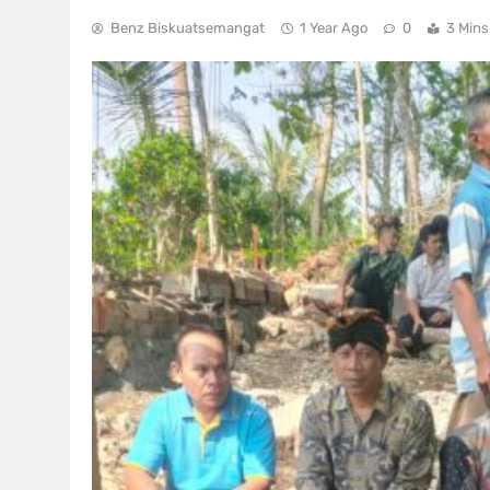
Benz Biskuatsemangat
1 Year Ago
0
3 Mins