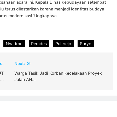
ksanaan acara ini. Kepala Dinas Kebudayaan setempat
u terus dilestarikan karena menjadi identitas budaya
arus modernisasi.”Ungkapnya.
Nyadran
Pemdes
Pulerejo
Suryo
s:
Next:
UT
Warga Tasik Jadi Korban Kecelakaan Proyek
a…
Jalan AH…