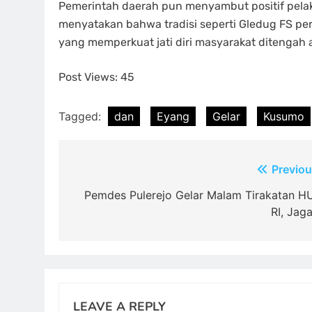
Pemerintah daerah pun menyambut positif pela
menyatakan bahwa tradisi seperti Gledug FS perl
yang memperkuat jati diri masyarakat ditengah 
Post Views:
45
Tagged:
dan
Eyang
Gelar
Kusumo
Post
Previou
navigation
Pemdes Pulerejo Gelar Malam Tirakatan H
RI, Jag
LEAVE A REPLY