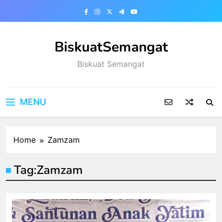
Skip
to
content
BiskuatSemangat
Biskuat Semangat
MENU
Home
Zamzam
Tag:
Zamzam