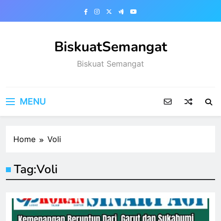
Skip
to
content
BiskuatSemangat
Biskuat Semangat
MENU
Home
Voli
Tag:
Voli