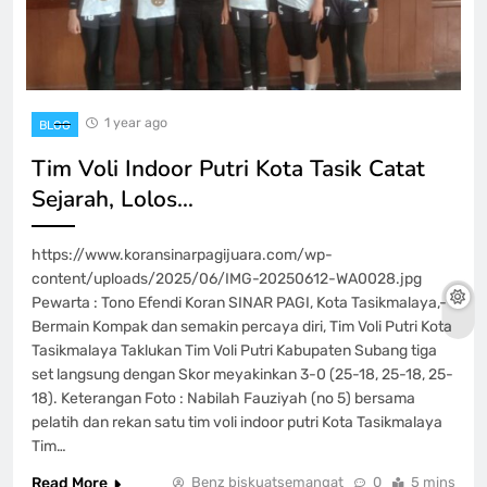
1 year ago
BLOG
Tim Voli Indoor Putri Kota Tasik Catat
Sejarah, Lolos…
https://www.koransinarpagijuara.com/wp-
content/uploads/2025/06/IMG-20250612-WA0028.jpg
Pewarta : Tono Efendi Koran SINAR PAGI, Kota Tasikmalaya,-
Bermain Kompak dan semakin percaya diri, Tim Voli Putri Kota
Tasikmalaya Taklukan Tim Voli Putri Kabupaten Subang tiga
set langsung dengan Skor meyakinkan 3-0 (25-18, 25-18, 25-
18). Keterangan Foto : Nabilah Fauziyah (no 5) bersama
pelatih dan rekan satu tim voli indoor putri Kota Tasikmalaya
Tim…
Read More
Benz biskuatsemangat
0
5 mins