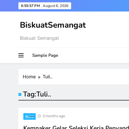
Skip
6:55:58 PM
August 6, 2026
to
content
BiskuatSemangat
Biskuat Semangat
Sample Page
Home
Tuli..
Tag:
Tuli..
3 months ago
BLOG
Kemnaker Gelar Seleksi Kerja Penyan