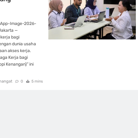
tsApp-Image-2026-
Jakarta —
kerja bagi
dengan dunia usaha
an akses kerja.
aga Kerja bagi
pi Kenangan)” ini
mangat
0
5 mins