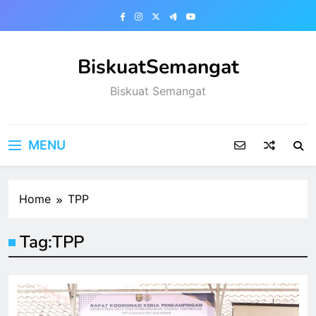
Skip
to
content
BiskuatSemangat
Biskuat Semangat
MENU
Home
TPP
Tag:
TPP