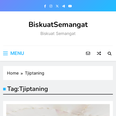
Skip
to
content
BiskuatSemangat
Biskuat Semangat
MENU
Home
Tjiptaning
Tag:
Tjiptaning