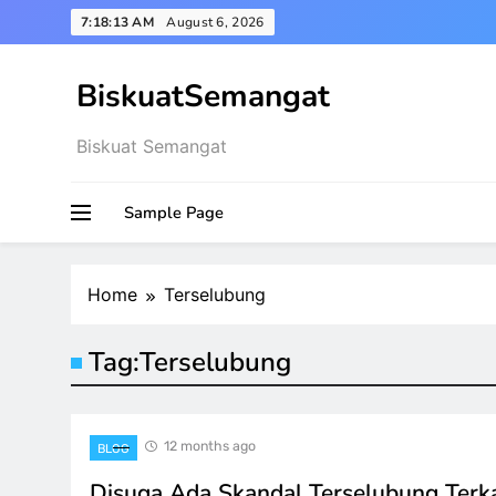
Skip
7:18:13 AM
August 6, 2026
to
content
BiskuatSemangat
Biskuat Semangat
Sample Page
Home
Terselubung
Tag:
Terselubung
12 months ago
BLOG
Disuga Ada Skandal Terselubung Terk