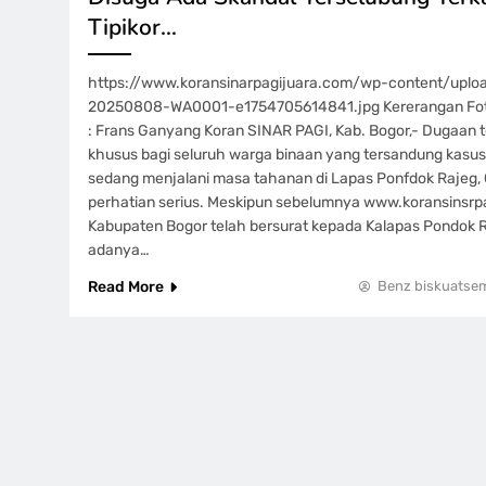
Tipikor…
https://www.koransinarpagijuara.com/wp-content/upl
20250808-WA0001-e1754705614841.jpg Kererangan Foto. 
: Frans Ganyang Koran SINAR PAGI, Kab. Bogor,- Dugaan t
khusus bagi seluruh warga binaan yang tersandung kasus t
sedang menjalani masa tahanan di Lapas Ponfdok Rajeg, 
perhatian serius. Meskipun sebelumnya www.koransinsrpa
Kabupaten Bogor telah bersurat kepada Kalapas Pondok 
adanya…
Read More
Benz biskuatse