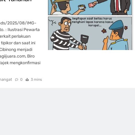
oads/2025/08/IMG-
: Ilustrasi Pewarta
erkait perlakuan
ipikor dan saat ini
Cibinong menjadi
giijuara.com, Biro
Rajek mengkonfirmasi
mangat
0
3 mins