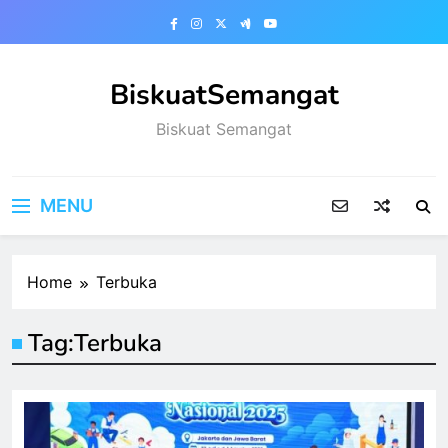
Skip
to
content
BiskuatSemangat
Biskuat Semangat
MENU
Home
Terbuka
Tag:
Terbuka