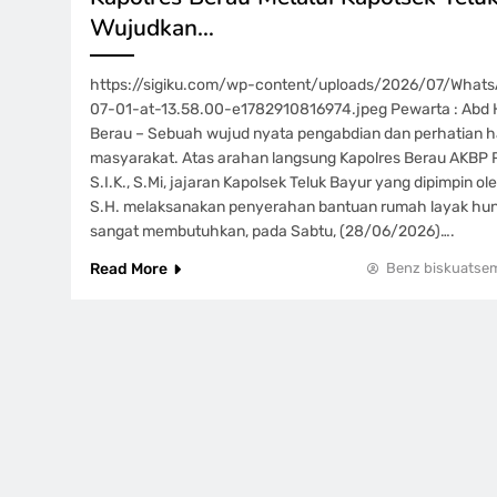
Wujudkan…
https://sigiku.com/wp-content/uploads/2026/07/What
07-01-at-13.58.00-e1782910816974.jpeg Pewarta : Abd Ha
Berau – Sebuah wujud nyata pengabdian dan perhatian ha
masyarakat. Atas arahan langsung Kapolres Berau AKBP Ri
S.I.K., S.Mi, jajaran Kapolsek Teluk Bayur yang dipimpin ol
S.H. melaksanakan penyerahan bantuan rumah layak hun
sangat membutuhkan, pada Sabtu, (28/06/2026)….
Read More
Benz biskuatse