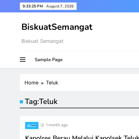
Skip
9:33:26 PM
August 7, 2026
to
content
BiskuatSemangat
Biskuat Semangat
Sample Page
Home
Teluk
Tag:
Teluk
1 month ago
BLOG
Kapolres Berau Melalui Kapolsek Telu