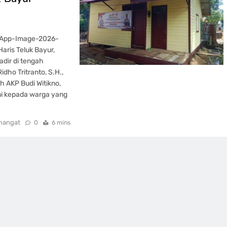
sApp-Image-2026-
ris Teluk Bayur,
dir di tengah
dho Tritranto, S.H.,
eh AKP Budi Witikno,
i kepada warga yang
mangat
0
6 mins