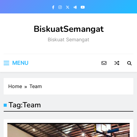
Skip
to
content
BiskuatSemangat
Biskuat Semangat
MENU
Home
Team
Tag:
Team