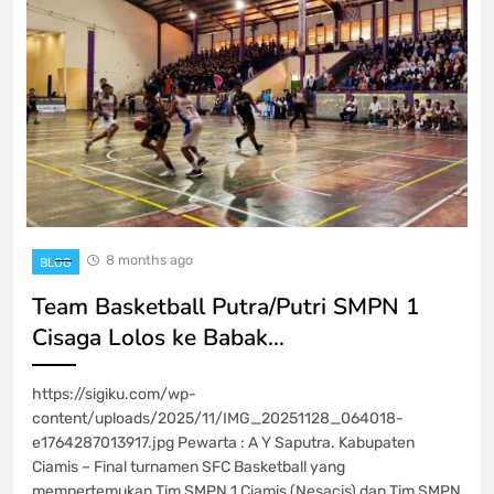
8 months ago
BLOG
Team Basketball Putra/Putri SMPN 1
Cisaga Lolos ke Babak…
https://sigiku.com/wp-
content/uploads/2025/11/IMG_20251128_064018-
e1764287013917.jpg Pewarta : A Y Saputra. Kabupaten
Ciamis – Final turnamen SFC Basketball yang
mempertemukan Tim SMPN 1 Ciamis (Nesacis) dan Tim SMPN