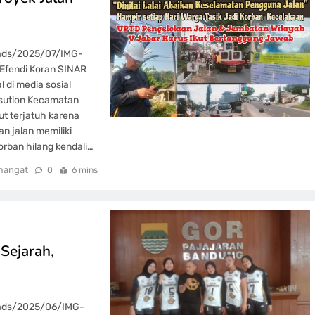
oads/2025/07/IMG-
Efendi Koran SINAR
l di media sosial
asution Kecamatan
t terjatuh karena
an jalan memiliki
orban hilang kendali…
mangat
0
6 mins
 Sejarah,
oads/2025/06/IMG-