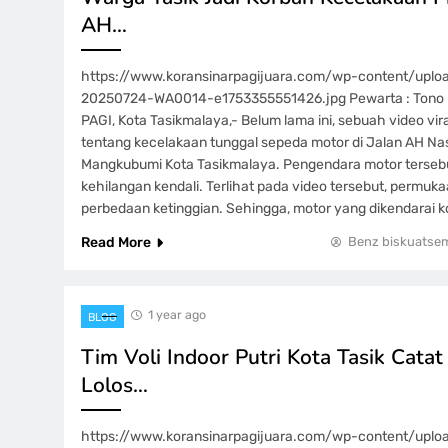
AH…
https://www.koransinarpagijuara.com/wp-content/upl
20250724-WA0014-e1753355551426.jpg Pewarta : Tono 
PAGI, Kota Tasikmalaya,- Belum lama ini, sebuah video vira
tentang kecelakaan tunggal sepeda motor di Jalan AH N
Mangkubumi Kota Tasikmalaya. Pengendara motor tersebu
kehilangan kendali. Terlihat pada video tersebut, permuka
perbedaan ketinggian. Sehingga, motor yang dikendarai k
Read More
Benz biskuatse
1 year ago
BLOG
Tim Voli Indoor Putri Kota Tasik Catat
Lolos…
https://www.koransinarpagijuara.com/wp-content/upl