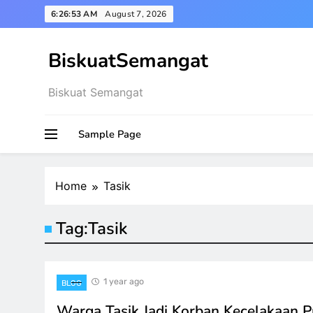
Skip
6:26:53 AM
August 7, 2026
to
content
BiskuatSemangat
Biskuat Semangat
Sample Page
Home
Tasik
Tag:
Tasik
1 year ago
BLOG
Warga Tasik Jadi Korban Kecelakaan P