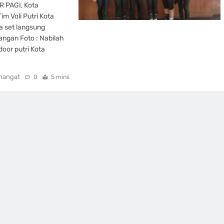
R PAGI, Kota
m Voli Putri Kota
a set langsung
angan Foto : Nabilah
door putri Kota
mangat
0
5 mins