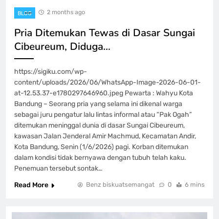
2 months ago
BLOG
Pria Ditemukan Tewas di Dasar Sungai
Cibeureum, Diduga…
https://sigiku.com/wp-
content/uploads/2026/06/WhatsApp-Image-2026-06-01-
at-12.53.37-e1780297646960.jpeg Pewarta : Wahyu Kota
Bandung – Seorang pria yang selama ini dikenal warga
sebagai juru pengatur lalu lintas informal atau “Pak Ogah”
ditemukan meninggal dunia di dasar Sungai Cibeureum,
kawasan Jalan Jenderal Amir Machmud, Kecamatan Andir,
Kota Bandung, Senin (1/6/2026) pagi. Korban ditemukan
dalam kondisi tidak bernyawa dengan tubuh telah kaku.
Penemuan tersebut sontak…
Read More
Benz biskuatsemangat
0
6 mins