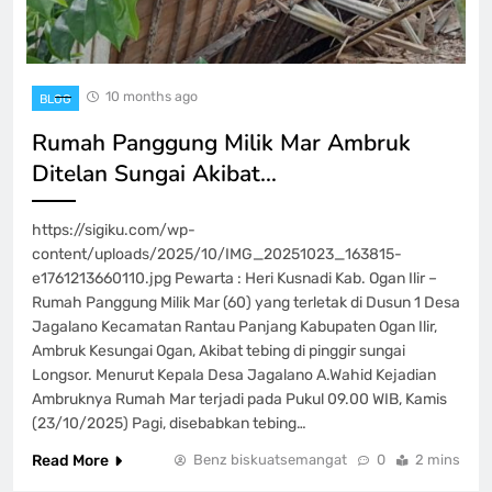
10 months ago
BLOG
Rumah Panggung Milik Mar Ambruk
Ditelan Sungai Akibat…
https://sigiku.com/wp-
content/uploads/2025/10/IMG_20251023_163815-
e1761213660110.jpg Pewarta : Heri Kusnadi Kab. Ogan Ilir –
Rumah Panggung Milik Mar (60) yang terletak di Dusun 1 Desa
Jagalano Kecamatan Rantau Panjang Kabupaten Ogan Ilir,
Ambruk Kesungai Ogan, Akibat tebing di pinggir sungai
Longsor. Menurut Kepala Desa Jagalano A.Wahid Kejadian
Ambruknya Rumah Mar terjadi pada Pukul 09.00 WIB, Kamis
(23/10/2025) Pagi, disebabkan tebing…
Read More
Benz biskuatsemangat
0
2 mins