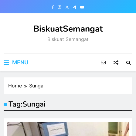
Skip
to
content
BiskuatSemangat
Biskuat Semangat
MENU
Home
Sungai
Tag:
Sungai