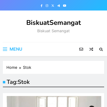
Skip
to
content
BiskuatSemangat
Biskuat Semangat
MENU
Home
Stok
Tag:
Stok