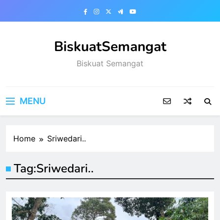
Skip
to
content
BiskuatSemangat
Biskuat Semangat
MENU
Home
Sriwedari..
Tag:
Sriwedari..