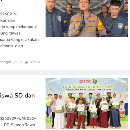
20260216-
ikan dan
maja yang melampaui
dung, tewas
cana yang dilakukan
 dibantu oleh
mangat
0
3 mins
Siswa SD dan
-20250929-WA0022-
i – PT. Semen Jawa