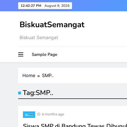
Skip
12:42:28 PM
August 9, 2026
to
content
BiskuatSemangat
Biskuat Semangat
Sample Page
Home
SMP..
Tag:
SMP..
6 months ago
BLOG
Siswa SMP di Bandung Tewas Dibunu