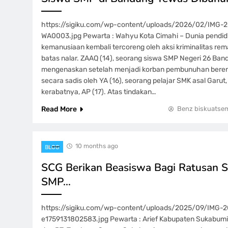
https://sigiku.com/wp-content/uploads/2026/02/IMG-
WA0003.jpg Pewarta : Wahyu Kota Cimahi – Dunia pendid
kemanusiaan kembali tercoreng oleh aksi kriminalitas re
batas nalar. ZAAQ (14), seorang siswa SMP Negeri 26 Ban
mengenaskan setelah menjadi korban pembunuhan beren
secara sadis oleh YA (16), seorang pelajar SMK asal Garut,
kerabatnya, AP (17). Atas tindakan…
Read More
Benz biskuatse
10 months ago
BLOG
SCG Berikan Beasiswa Bagi Ratusan 
SMP…
https://sigiku.com/wp-content/uploads/2025/09/IMG
e1759131802583.jpg Pewarta : Arief Kabupaten Sukabum