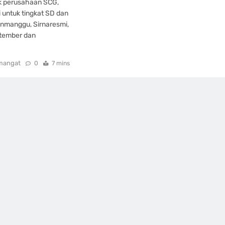
k perusahaan SCG,
 untuk tingkat SD dan
onmanggu, Sirnaresmi,
ptember dan
mangat
0
7 mins