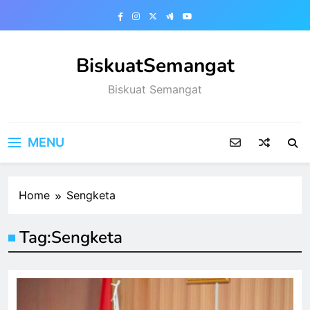
Skip
to
content
BiskuatSemangat
Biskuat Semangat
MENU
Home
Sengketa
Tag:
Sengketa