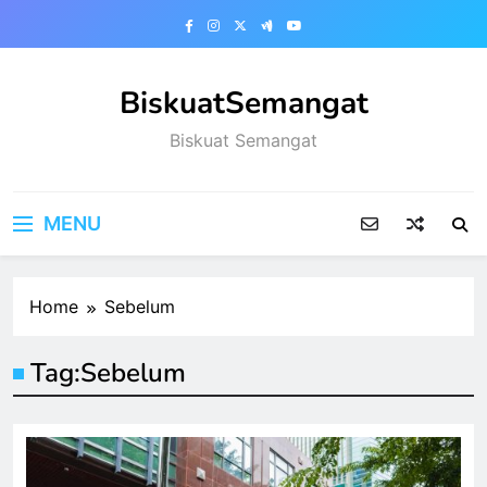
Skip
to
content
BiskuatSemangat
Biskuat Semangat
MENU
Home
Sebelum
Tag:
Sebelum